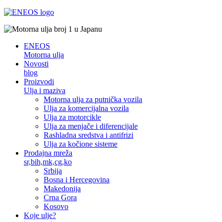
ENEOS
Motorna ulja
Novosti
blog
Proizvodi
Ulja i maziva
Motorna ulja za putnička vozila
Ulja za komercijalna vozila
Ulja za motorcikle
Ulja za menjače i diferencijale
Rashladna sredstva i antifrizi
Ulja za kočione sisteme
Prodajna mreža
sr,bih,mk,cg,ko
Srbija
Bosna i Hercegovina
Makedonija
Crna Gora
Kosovo
Koje ulje?