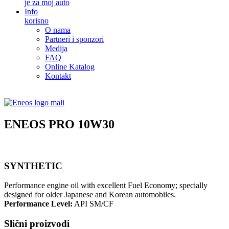
je za moj auto
Info
korisno
O nama
Partneri i sponzori
Medija
FAQ
Online Katalog
Kontakt
ENEOS PRO 10W30
SYNTHETIC
Performance engine oil with excellent Fuel Economy; specially
designed for older Japanese and Korean automobiles.
Performance Level:
API SM/CF
Slični proizvodi